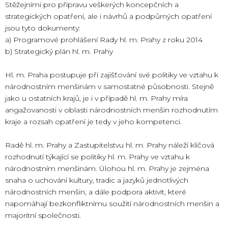
Stěžejními pro přípravu veškerých koncepčních a
strategických opatření, ale i návrhů a podpůrných opatření
jsou tyto dokumenty:
a) Programové prohlášení Rady hl. m. Prahy z roku 2014
b) Strategický plán hl. m. Prahy
Hl. m. Praha postupuje při zajišťování své politiky ve vztahu k
národnostním menšinám v samostatné působnosti. Stejně
jako u ostatních krajů, je i v případě hl. m. Prahy míra
angažovanosti v oblasti národnostních menšin rozhodnutím
kraje a rozsah opatření je tedy v jeho kompetenci.
Radě hl. m. Prahy a Zastupitelstvu hl. m. Prahy náleží klíčová
rozhodnutí týkající se politiky hl. m. Prahy ve vztahu k
národnostním menšinám. Úlohou hl. m. Prahy je zejména
snaha o uchování kultury, tradic a jazyků jednotlivých
národnostních menšin, a dále podpora aktivit, které
napomáhají bezkonfliktnímu soužití národnostních menšin a
majoritní společnosti.