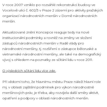
V roce 2007 vzniklo po rozsáhlé rekonstrukci budovy ve
Vocelově ulici č. 602/3 v Praze 2 zázemí pro aktivity pražských
organizací národnostních menšin v Domě národnostních
menšin.
Aktualizované znění Koncepce reaguje tedy na nové
institucionální podmínky a rovněž na změny ve složení
zástupců národnostních menšin v Radě vlády pro
národnostní menšiny, tj. rozšíření o zástupce běloruské a
vietnamské národnostní menšiny, ale také na demografický
vývoj s ohledem na poznatky ze sčítání lidu v roce 2011.
O výsledcích sčítání lidu více zde.
Při vědomí toho, že hlavnímu městu Praze náleží hlavní role
mj. v oblasti zajištění podmínek pro výkon národnostně
menšinových práv, je třeba, aby rozvíjela další směry aktivit,
opatření a podpory v oblasti národnostních menšin.