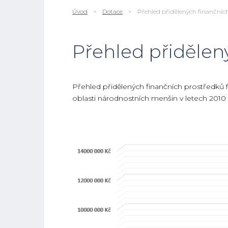
Úvod
>
Dotace
>
Přehled přidělených finančníc
Přehled přidělen
Přehled přidělených finančních prostředků
oblasti národnostních menšin v letech 2010 