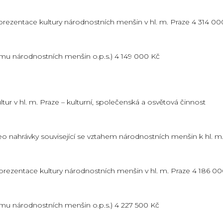
i prezentace kultury národnostních menšin v hl. m. Praze 4 314 00
omu národnostních menšin o.p.s.) 4 149 000 Kč
ur v hl. m. Praze – kulturní, společenská a osvětová činnost
deo nahrávky související se vztahem národnostních menšin k hl. m
i prezentace kultury národnostních menšin v hl. m. Praze 4 186 0
omu národnostních menšin o.p.s.) 4 227 500 Kč