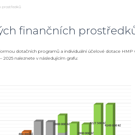
h prostředků
ých finančních prostředk
 formou dotačních programů a individuální účelové dotace HMP 
– 2025 naleznete v následujícím grafu: