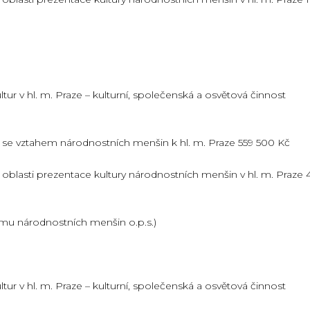
ur v hl. m. Praze – kulturní, společenská a osvětová činnost
cí se vztahem národnostních menšin k hl. m. Praze 559 500 Kč
v oblasti prezentace kultury národnostních menšin v hl. m. Praze 
omu národnostních menšin o.p.s.)
ur v hl. m. Praze – kulturní, společenská a osvětová činnost