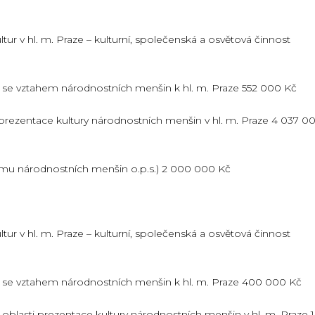
ur v hl. m. Praze – kulturní, společenská a osvětová činnost
cí se vztahem národnostních menšin k hl. m. Praze 552 000 Kč
i prezentace kultury národnostních menšin v hl. m. Praze 4 037 0
Domu národnostních menšin o.p.s.) 2 000 000 Kč
ur v hl. m. Praze – kulturní, společenská a osvětová činnost
ící se vztahem národnostních menšin k hl. m. Praze 400 000 Kč
v oblasti prezentace kultury národnostních menšin v hl. m. Praze 