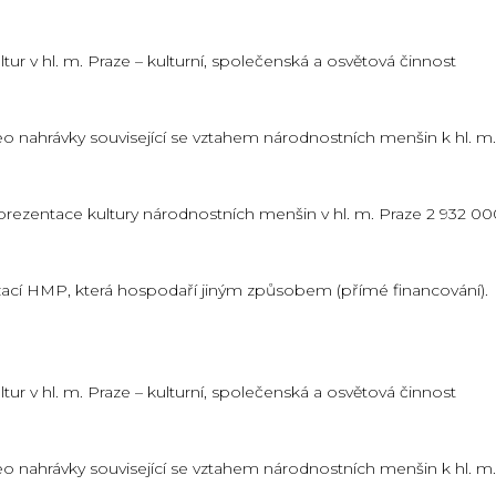
tur v hl. m. Praze – kulturní, společenská a osvětová činnost
deo nahrávky související se vztahem národnostních menšin k hl. m.
i prezentace kultury národnostních menšin v hl. m. Praze 2 932 0
ací HMP, která hospodaří jiným způsobem (přímé financování).
tur v hl. m. Praze – kulturní, společenská a osvětová činnost
deo nahrávky související se vztahem národnostních menšin k hl. m.